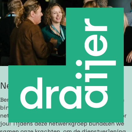
Netwerkgroep hogescholen
Ben je een facilitair professional werkzaam
binnen een hogeschool? Dan is de
netwerkgroep hogescholen wellicht iets voor
jou! Tijdens deze netwerkgroep bundelen we
samen onze krachten, om de dienstverlening