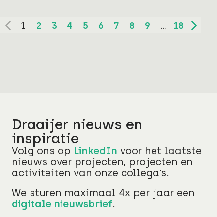
1
2
3
4
5
6
7
8
9
…
18
Vorige pagina
Volg
Draaijer nieuws en
inspiratie
Volg ons op
LinkedIn
voor het laatste
nieuws over projecten, projecten en
activiteiten van onze collega’s.
We sturen maximaal 4x per jaar een
digitale nieuwsbrief
.