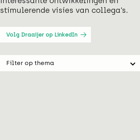
interessante ontwikkelingen en
stimulerende visies van collega’s.
Volg Draaijer op LinkedIn
Filter op thema
EVENT
Netwerkbijeenkomst facilitair hogescholen bij
Inholland
Uitnodiging Netwerkbijeenkomst facilitair hogescholen
| 30 september 2026 | Hogeschool Inholland Ams…