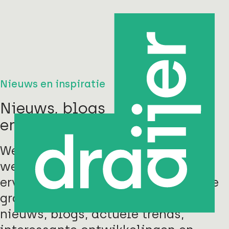
Nieuws en inspiratie
Nieuws, blogs
en andere inspiratie
We zijn innovatief en doen in ons
werk dagelijks nieuwe kennis en
ervaring op. Die inspiratie delen we
graag. Op deze pagina vind je
nieuws, blogs, actuele trends,