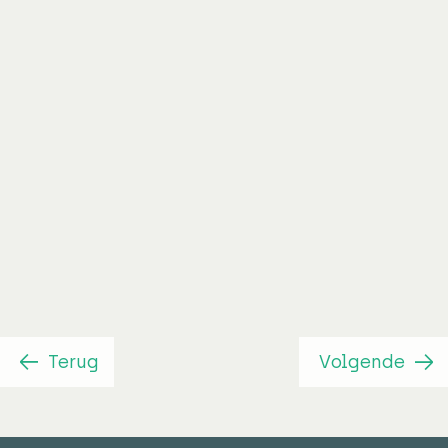
Senior projectmanager
Wijnand Bakker
Terug
Volgende