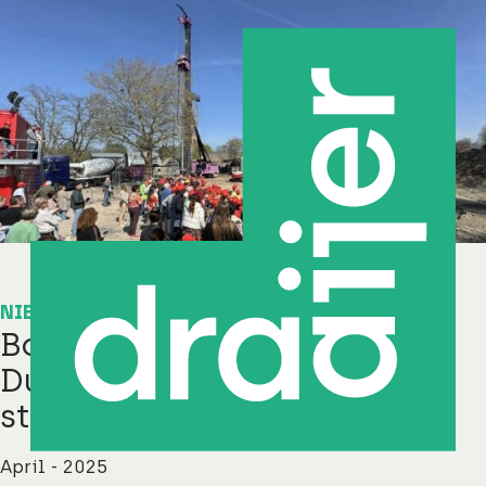
NIEUWS
Bouw nieuwe Henri
Dunantschool feestelijk van
start
April - 2025