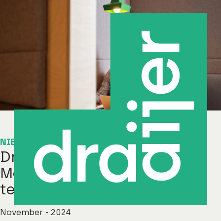
NIEUWS
Draaijer scoort ‘Excellent’ in
Medewerkers
tevredenheidsonderzoek
November - 2024