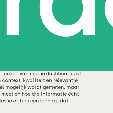
en data, zoals bezettingsmetingen,
algegevens en meldingen in het
ar beslissingen die écht impact
 inzicht geven, maar ook leiden
n? Dat is waar facility analytics
a uit verschillende facilitaire
n gevisualiseerd om de juiste
et maken van mooie dashboards of
 context, kwaliteit en relevantie
veel mogelijk wordt gemeten, maar
t meet en hoe die informatie écht
losse cijfers een verhaal dat