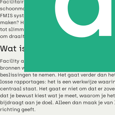
Facilitaire organisaties beschikken over berg
schoonmaakrapportages, energieverbruik, afv
FMIS systeem. Maar hoe vertaal je die data na
maken? Hoe zorg je ervoor dat data niet alleen
tot slimmer, duurzamer én mensgerichter werke
om draait.
Wat is facility analytics?
Facility analytics is een werkwijze waarbij dat
bronnen wordt geanalyseerd, geïnterpreteerd e
beslissingen te nemen. Het gaat verder dan h
losse rapportages: het is een werkwijze waarin
centraal staat. Het gaat er niet om dat er zo
dat je bewust kiest wat je meet, waarom je he
bijdraagt aan je doel. Alleen dan maak je van 
richting geeft.