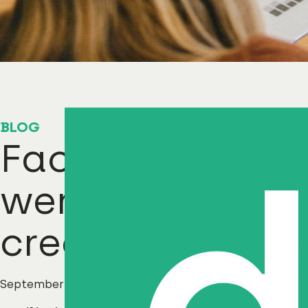
BLOG
Facility analyti
werkwijze die 
creëert
September - 2025