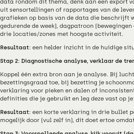
data rondom dit thema, denk aan een export v
uit sensortellingen of rapportages van de lev
grafieken op basis van de data die beschrijft 
gedurende de week), dagpatroon (bewegingen g
drie locaties/zones met hoogste activiteit.
Resultaat
: een helder inzicht in de huidige sit
Stap 2: Diagnostische analyse, verklaar de tren
Koppel één extra bron aan je analyse. Bij lucht
bezettingsgraad toe, bij bezetting je schoonm
verklaring voor pieken en dalen of inconsisten
definities die je gebruikt en leg deze vast op j
Resultaat
: een korte verklaring in drie bullet po
mogelijk door (vul zelf in), dit doet ertoe omdat 
Stap 3: Voorspellende analyse, kijk vooruit (da