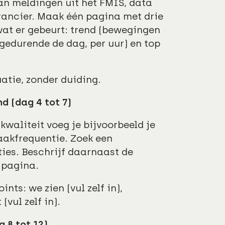
an meldingen uit het FMIS, data
erancier. Maak één pagina met drie
wat er gebeurt: trend (bewegingen
edurende de dag, per uur) en top
uatie, zonder duiding.
d (dag 4 tot 7)
kwaliteit voeg je bijvoorbeeld je
aakfrequentie. Zoek een
ties. Beschrijf daarnaast de
e pagina.
ints: we zien (vul zelf in),
(vul zelf in).
g 8 tot 12)