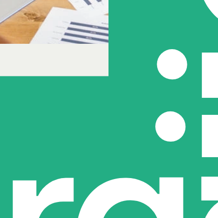
cs: een
waarde