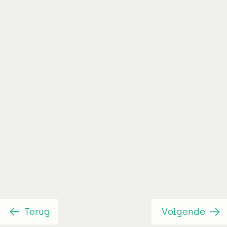
Advies en
inrichting beheer
en exploitatie
Terug
Volgende