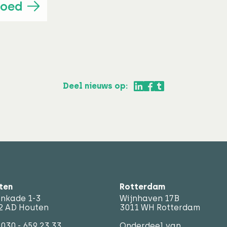
goed
Deel nieuws op:
Delen via LinkedI
Delen via Face
Delen via Twit
ten
Rotterdam
enkade 1-3
Wijnhaven 17B
2 AD Houten
3011 WH Rotterdam
.
030 - 659 23 33
Onderdeel van