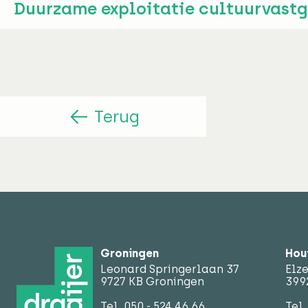
Duurzame exploitatie cultuurvast
Terug
Groningen
Hou
Leonard Springerlaan 37
Elz
9727 KB Groningen
399
Tel.
050 - 524 46 66
Tel