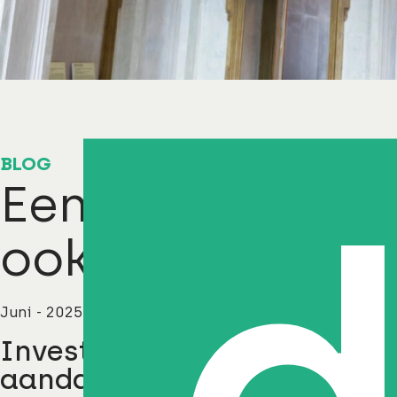
BLOG
Een gegeven pa
ook geld
Juni - 2025
Investeren in culturele ins
aandacht voor beheer en o