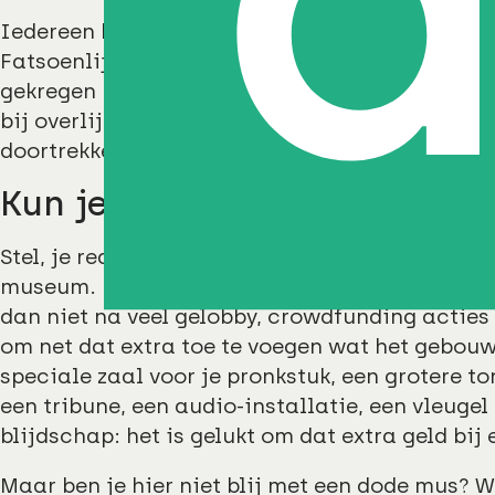
Iedereen kent het gezegde wel, een gegeven paa
Fatsoenlijk, maar wat als je geen eten voor he
gekregen paard helemaal onderdeel is geworde
bij overlijden geen geld hebt voor een nieuw p
doortrekken naar veel cultureel en maatschap
Kun je een gegeven paard w
Stel, je realiseert een nieuw gebouw of een ve
museum. Er is geld voor een basis gebouw, maar n
dan niet na veel gelobby, crowdfunding acties
om net dat extra toe te voegen wat het gebou
speciale zaal voor je pronkstuk, een grotere to
een tribune, een audio-installatie, een vleugel 
blijdschap: het is gelukt om dat extra geld bij 
Maar ben je hier niet blij met een dode mus? W