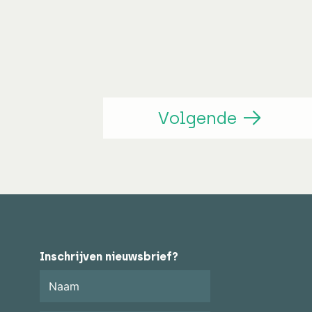
Volgende
n
book
ter
Inschrijven nieuwsbrief?