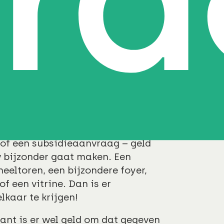
rd mag je niet in de bek kijken.
t paard kunt betalen? Wat als het
n van je bedrijfsvoering, maar je
aard? Deze metafoor kun je 1-op1
pelijk vastgoed.
eigeren?
rbouwing van een theater of
iet voor extra’s. Je ‘krijgt’ – al
 of een subsidieaanvraag – geld
w bijzonder gaat maken. Een
neeltoren, een bijzondere foyer,
of een vitrine. Dan is er
elkaar te krijgen!
ant is er wel geld om dat gegeven