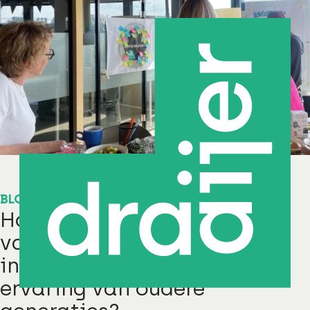
BLOG
Hoe kun je frisse inzichten
van jongere generaties
integreren met waardevolle
ervaring van oudere