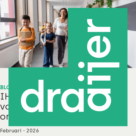
BLOG
IHP als stevig fundament
voor toekomstgericht
onderwijs
Februari - 2026