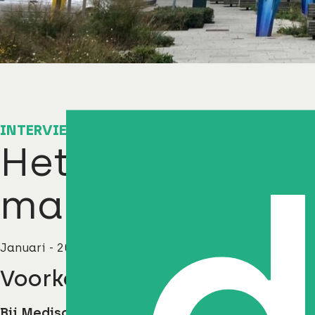
INTERVIEW
Het succes van 
maintenance bi
Januari - 2023
Voorkomen is beter dan ge
Bij Medisch Spectrum Twente (MST) loopt een 