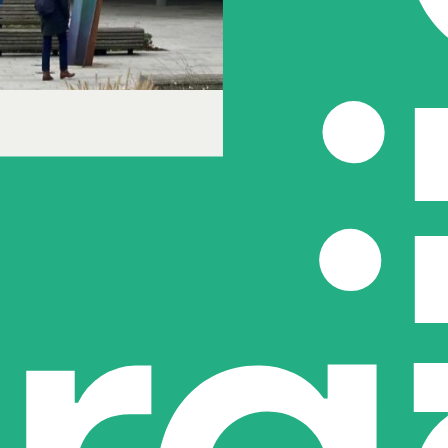
predictive
j MST
nezen
inspirerend succesverhaal over