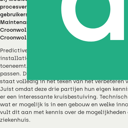
procesverbetering en het neerzetten van een 
gebruikers. Een interview met Geert Schrijver 
Maintenance Engineer bij MST, Eric Oosterkam
Croonwolter&dros, Barry Jonkman, Contractm
Croonwolter&dros en Ben Grijpstra, Senior Advis
Predictive maintenance betekent dat je pas in
installatie onder een vastgesteld niveau komt
toeneemt. Het monitoren van de conditie kan b
passen. De unieke samenwerking tussen
MST
,
staat volledig in het teken van het verbeteren
Juist omdat deze drie partijen hun eigen kenni
er een interessante kruisbestuiving. Technisc
wat er mogelijk is in een gebouw en welke inno
vult dit aan met kennis over de mogelijkheden
ziekenhuis.