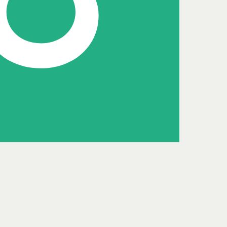
Senior adviseur
Ben Grijpstra