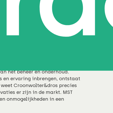
goed werkend gebouw voor de
en Kuno Kamstra, beide
p, Manager Sales bij
anager Maintenance bij
eur bij Draaijer.
grijpt wanneer de conditie van de
 en de kans op storingen
ijvoorbeeld door sensoren toe te
Croonwolter&dros
en Draaijer
 van het beheer en onderhoud.
s en ervaring inbrengen, ontstaat
h weet Croonwolter&dros precies
vaties er zijn in de markt. MST
 en onmogelijkheden in een