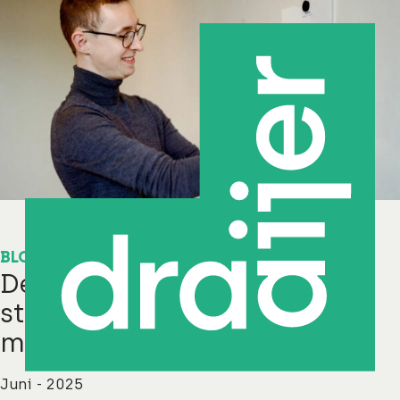
BLOG
De kracht van data
storytelling in facility
management
Juni - 2025