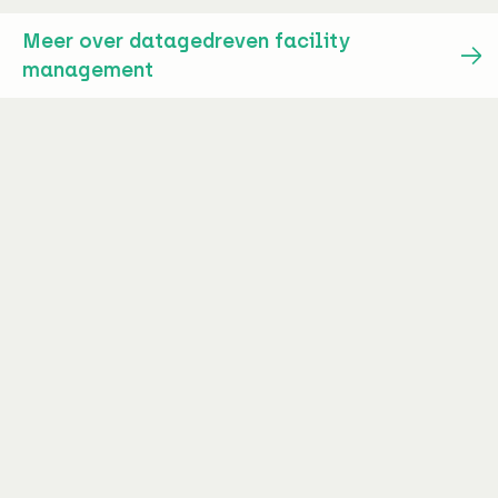
Meer over datagedreven facility
management
Facilitair consultant
Dion Woudstra