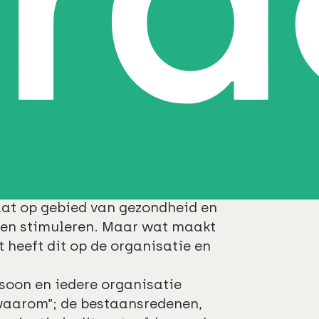
s aan bij de bedrijfscultuur en
e organisatie: hun welzijn, de
 Dit wordt getoetst aan de hand
ewel deze pijlers nog steeds
isa Heesakkers
en
Ingeborg Leene
en. Zij betrekken er de vierde en
e medewerkers. Zij kunnen hun
aat op gebied van gezondheid en
n en stimuleren. Maar wat maakt
heeft dit op de organisatie en
rsoon en iedere organisatie
“waarom”; de bestaansredenen,