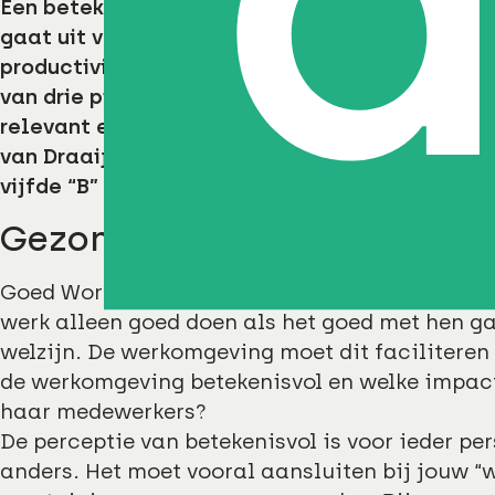
Een betekenisvolle werkomgeving sluit naadloo
gaat uit van de medewerkersbehoeften binnen d
productiviteit en de onderlinge samenwerking.
van drie pijlers: Bricks, Bytes & Behaviour. Ho
relevant en randvoorwaardelijk zijn, vinden
Al
van Draaijer dat ze de lading onvoldoende dekk
vijfde “B” bij: Balance & Belonging.
Gezond en betekenisvol
Goed Workplace Management start altijd bij d
werk alleen goed doen als het goed met hen g
welzijn. De werkomgeving moet dit facilitere
de werkomgeving betekenisvol en welke impact 
haar medewerkers?
De perceptie van betekenisvol is voor ieder pe
anders. Het moet vooral aansluiten bij jouw 