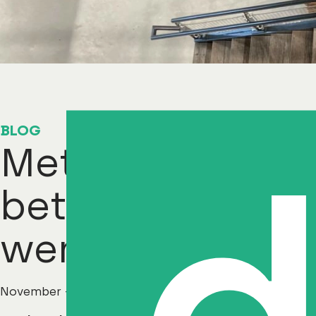
BLOG
Met de 5 B’s na
betekenisvolle
werkomgeving
November - 2023