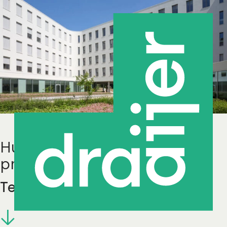
Huisvestings- en facilitaire
projecten
TenneT Arnhem