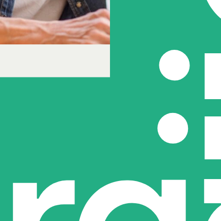
nagement
zorg
y management binnen
n de afstudeerscriptie van
Tori
t onderwerp community