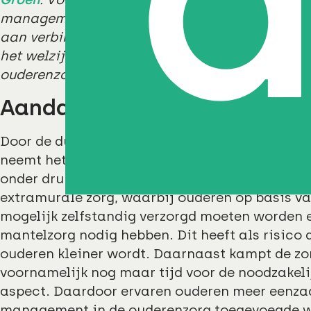
management. Vanuit Draaijer merken we uit de
aan verbinding en sociaal contact. Eenzaamhe
het welzijn van ouderen en zodanig wordt co
ouderenzorg noodzakelijker.
Aandacht voor het sociale 
Door de dubbele vergrijzing waar Nederland m
neemt het aantal mensen met ouderdomsziekte
onder druk komt te staan. De zorg verschuift 
extramurale zorg, waarbij ouderen op basis 
mogelijk zelfstandig verzorgd moeten worden e
mantelzorg nodig hebben. Dit heeft als risico 
ouderen kleiner wordt. Daarnaast kampt de zor
voornamelijk nog maar tijd voor de noodzakelij
aspect. Daardoor ervaren ouderen meer eenz
management in de ouderenzorg toegevoegde 