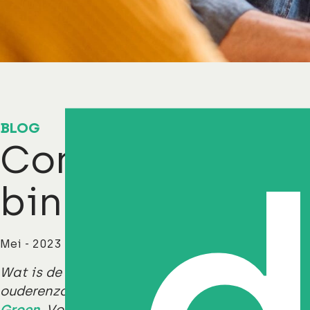
BLOG
Community ma
binnen ouderen
Mei - 2023
Wat is de toegevoegde waarde van communit
ouderenzorg? Deze vraag lag ten grondslag aa
Groen
. Voor Draaijer verdiepte zij zich in he