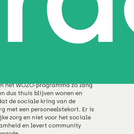
 markt dat er meer behoefte komt
id heeft een negatief effect op
mmunity management in de
aspect
omenteel mee te maken heeft,
 toe, waardoor de zorg meer
daarbij van intramurale naar
van het WOZO-programma zo lang
n dus thuis blijven wonen en
dat de sociale kring van de
g met een personeelstekort. Er is
ke zorg en niet voor het sociale
aamheid en levert community
waarde.