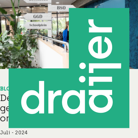
BLOG
De uitdaging van een
geïntegreerde
onderwijsomgeving
Juli - 2024