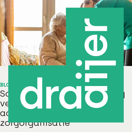
BLOG
Scheiden van Wonen en Zorg
verder doorvoeren? 4
aandachtspunten voor de
zorgorganisatie