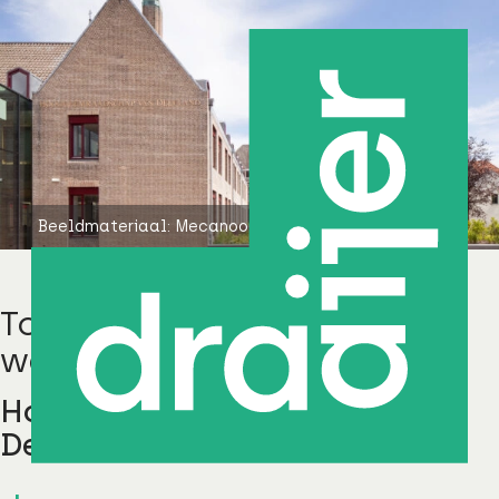
Beeldmateriaal: Mecanoo
Toekomstbestendige
werkomgeving
Hoogheemraadschap van
Delfland