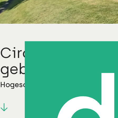
Circulaire reno
gebouwen B en
Hogeschool Windesheim Zwolle