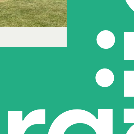
vatie
 C