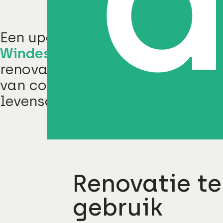
Een update van één van de pan
Windesheim
. Geen sloop, maar
renovatie met als uitgangspunt
van comfort en het verlengen v
levensduur.
Renovatie te
gebruik