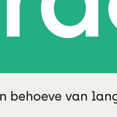
den van
 duurzame
en het creëren
an de
n behoeve van lan