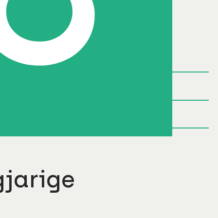
Onze diensten
Circulair projectmanagement
Directievoering en toezicht
Project- en exploitatieadvies
gjarige