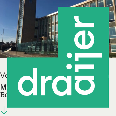
Vernieuwen en moderniseren
Maritiem Instituut Willem
Barentsz