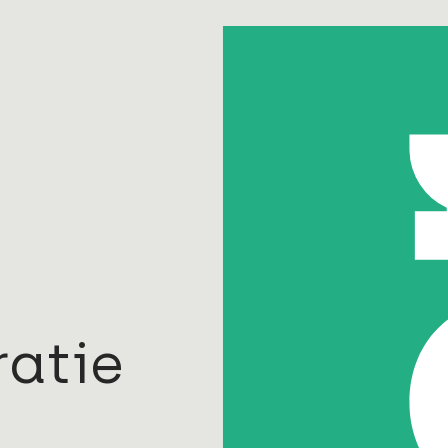
Nieuws en insp
We zijn innovatie
dagelijks nieuwe 
ratie
inspiratie delen
vind je nieuws, b
interessante ont
visies van collega