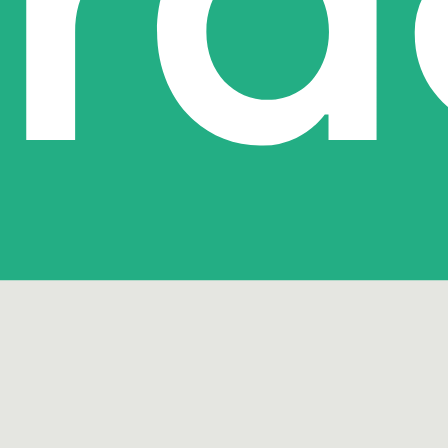
NIEUWS
Green Deal ‘zorg voor de toekomst’
Kick-off Green Deal ‘zorg voor de toekomst’ is een
feit! De versnelling van de verduurzaming…