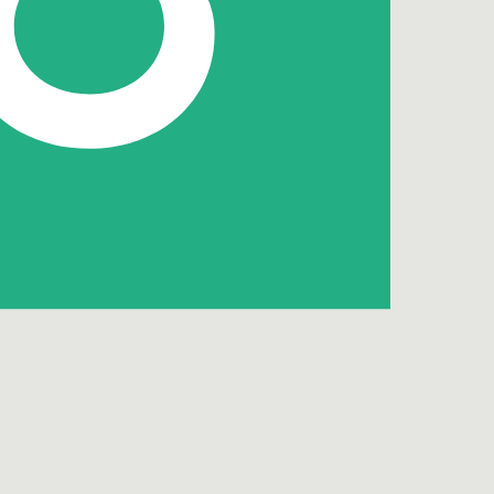
NIEUWS
Zorgontwikkelingen en de impact
op het vastgoed
Een positieve plek is daar waar mensen het verschil
maken voor zichzelf en voor anderen. De…