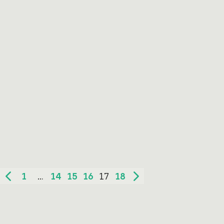
PODCAST
Gezond binnenklimaat in het
onderwijs
In de nieuwste podcast van Smart Workplace gaat
het over een interessante samenwerking die zorgt…
1
…
14
15
16
17
18
Vorige pagina
Volgende pagina