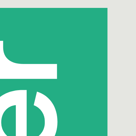
iratie
f en doen in ons werk
kennis en ervaring op. Die
 we graag. Op deze pagina
logs, actuele trends,
wikkelingen en stimulerende
’s.