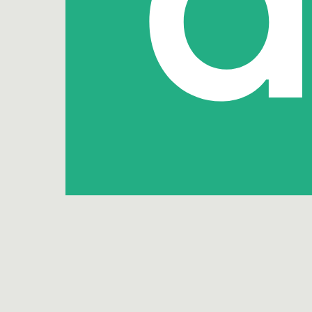
INTERVIEW
Michel van Maarseveen: “Het
gebouw bepaalt de identiteit van
een museum”
Paleis Het Loo wenst de plek te zijn waar mensen
willen zijn en steeds naar willen…